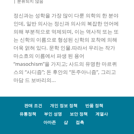
|
분류되지 않음
정신과는 성학을 가장 많이 다룬 의학의 한 분야
인데, 일반 의사는 정신과 의사의 복잡한 언어에
의해 부분적으로 억제되며, 이는 역사적 또는 또
는 신학의 이름으로 형성된 신학의 포착에 의해
더욱 얽혀 있다. 문학 인물.따라서 우리는 작가
마소흐의 이름에서 파생 된 용어
“masochism”을 가지고; 사드의 유명한 마르퀴
스의 “사디즘”; 돈 후안의 “돈주아니즘”, 그리고
마담 드 보바리의...
판매 조건
개인 정보 정책
반품 정책
유통정책
부인 성명
보안 정책
계열사
아마존
샵
접촉